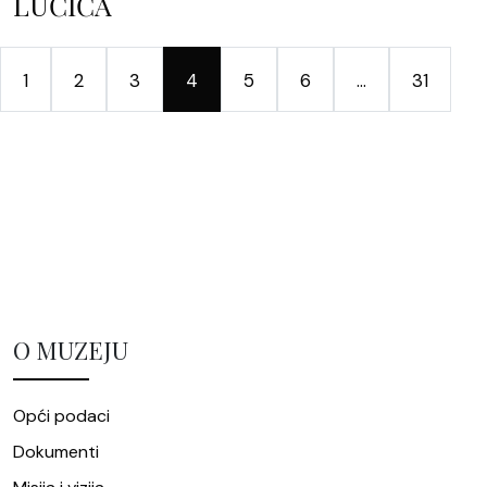
LUČIĆA
1
2
3
4
5
6
…
31
O MUZEJU
Opći podaci
Dokumenti