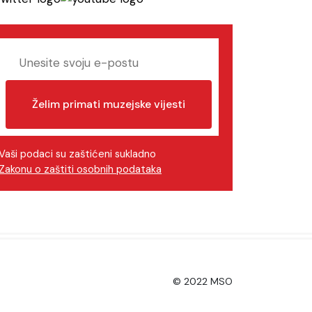
Želim primati muzejske vijesti
Vaši podaci su zaštićeni sukladno
Zakonu o zaštiti osobnih podataka
© 2022 MSO