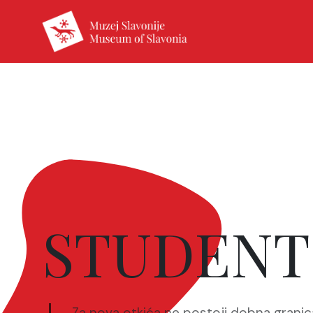
STUDENTI
Za nova otkića ne postoji dobna grani