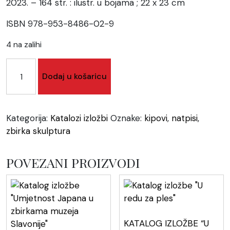
2023. – 164 str. : ilustr. u bojama ; 22 x 23 cm
ISBN 978-953-8486-02-9
4 na zalihi
"KIPOVI!"
Dodaj u košaricu
-
ZBIRKA
SKULPTURA
I
Kategorija:
Katalozi izložbi
Oznake:
kipovi
,
natpisi
,
NATPISA
zbirka skulptura
MUZEJA
SLAVONIJE
POVEZANI PROIZVODI
količina
KATALOG IZLOŽBE “U