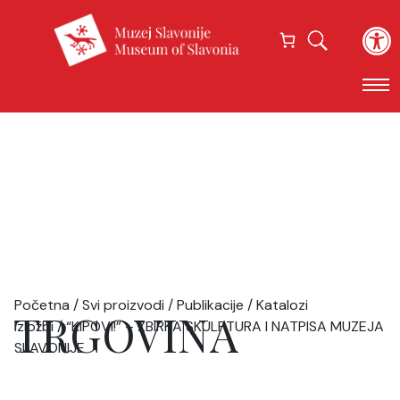
Open
Početna
/
Svi proizvodi
/
Publikacije
/
Katalozi
TRGOVINA
izložbi
/ “KIPOVI!” – ZBIRKA SKULPTURA I NATPISA MUZEJA
SLAVONIJE