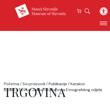
Open
Početna
/
Svi proizvodi
/
Publikacije
/
Katalozi
TRGOVINA
izložbi
/ Tikvice! Zbirka tikvičarstva Etnografskog odjela