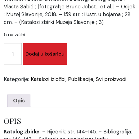
Vlasta Šabić ; [fotografije Bruno Jobst… et al.]. – Osijek
: Muzej Slavonije, 2018. – 159 str. : ilustr. u bojama ; 28
cm. – (Katalozi zbirki Muzeja Slavonije ; 3)
5 na zalihi
Tikvice!
Dodaj u košaricu
Zbirka
tikvičarstva
Etnografskog
odjela
Kategorije:
Katalozi izložbi
,
Publikacije
,
Svi proizvodi
količina
Opis
OPIS
Katalog zbirke.
– Riječnik: str. 144-145. – Bibliografija: