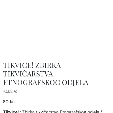
TIKVICE! ZBIRKA
TIKVIČARSTVA
ETNOGRAFSKOG ODJELA
10,62
€
80 kn
Tikvice!
: Zbirka tikvičarstva Etnografskog odjela /