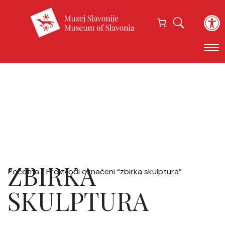
Open
ZBIRKA
Početna
/ Proizvodi označeni “zbirka skulptura”
SKULPTURA