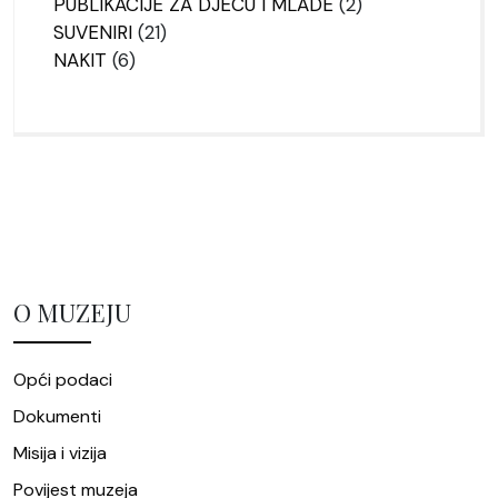
proizvoda
2
PUBLIKACIJE ZA DJECU I MLADE
2
21
proizvoda
SUVENIRI
21
6
proizvod
NAKIT
6
proizvoda
O MUZEJU
Opći podaci
Dokumenti
Misija i vizija
Povijest muzeja