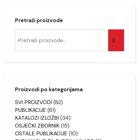
Pretraži proizvode
Pretraga
Proizvodi po kategorijama
82
SVI PROIZVODI
82
61
proizvoda
PUBLIKACIJE
61
proizvod
34
KATALOZI IZLOŽBI
34
15
proizvoda
OSJEČKI ZBORNIK
15
proizvoda
10
OSTALE PUBLIKACIJE
10