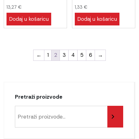
13,27
€
1,33
€
Dodaj u košaricu
Dodaj u košaricu
←
1
2
3
4
5
6
→
Pretraži proizvode
Pretraga