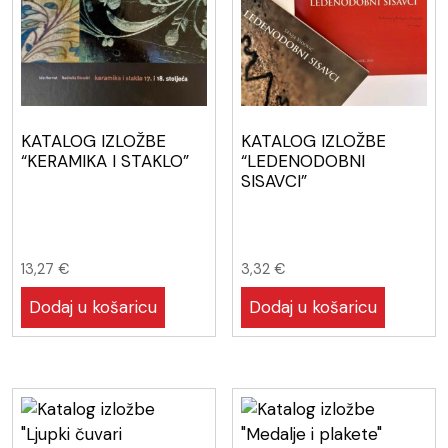
KATALOG IZLOŽBE
KATALOG IZLOŽBE
“KERAMIKA I STAKLO”
“LEDENODOBNI
SISAVCI”
13,27
€
3,32
€
Dodaj u košaricu
Dodaj u košaricu