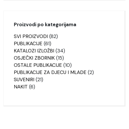
Proizvodi po kategorijama
82
SVI PROIZVODI
82
61
proizvoda
PUBLIKACIJE
61
proizvod
34
KATALOZI IZLOŽBI
34
15
proizvoda
OSJEČKI ZBORNIK
15
proizvoda
10
OSTALE PUBLIKACIJE
10
proizvoda
2
PUBLIKACIJE ZA DJECU I MLADE
2
21
proizvoda
SUVENIRI
21
6
proizvod
NAKIT
6
proizvoda