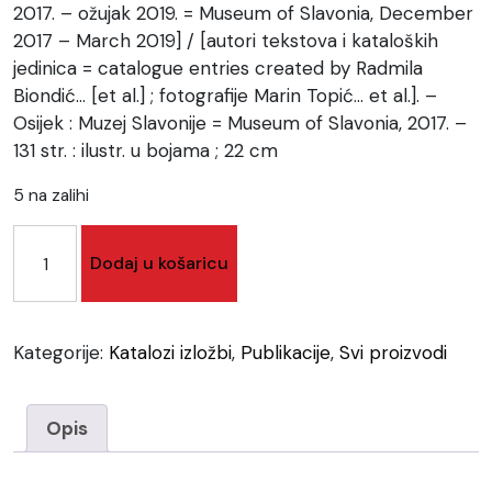
2017. – ožujak 2019. = Museum of Slavonia, December
2017 – March 2019] / [autori tekstova i kataloških
jedinica = catalogue entries created by Radmila
Biondić… [et al.] ; fotografije Marin Topić… et al.]. –
Osijek : Muzej Slavonije = Museum of Slavonia, 2017. –
131 str. : ilustr. u bojama ; 22 cm
5 na zalihi
Katalog
Dodaj u košaricu
izložbe
"Tvrđa
u
Osijeku"
Kategorije:
Katalozi izložbi
,
Publikacije
,
Svi proizvodi
količina
Opis