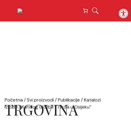
Open
Početna
/
Svi proizvodi
/
Publikacije
/
Katalozi
TRGOVINA
izložbi
/ Katalog izložbe “Tvrđa u Osijeku”