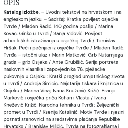
OPIS
Katalog izložbe.
– Uvodni tekstovi na hrvatskom i na
engleskom jeziku. – Sadržaj: Kratka povijest osječke
Tvrđe / Mladen Radić. 140 godina poslije / Marina
Kovač. Ginko u Tvrđi / Sanja Vidović. Povijest
arheoloških istraživanja u osječkoj Tvrđi / Tomislav
Hršak. Peći i pećnjaci iz osječke Tvrđe / Mladen Radić.
Tvrđa – istočni ulaz / Marin Matković. Grb Nutarnjega
grada – grb Osijeka / Ante Grubišić. Serija portreta
naslovnih vlasnika i zapovjednika 78. pješačke
pukovnije u Osijeku ; Kratki pregled umjetničkog života
u Tvrđi / Andreja Šimičić. Najstarija tiskara i knjižnica u
Osijeku / Marina Vinaj, Ivana Knežević Križić. Franjo
Marković i osječka priča Kohan i Vlasta / Ivana
Knežević Križić. Narodna tehnika u Tvrđi ; Željeznički
promet u Tvrđi / Ksenija Katalinić. Motiv Tvrđe i njezini
poznati stanovnici na sredstvima plaćanja Republike
Hrvatske / Branislav Miličić. Tvrđa na fotografijama i