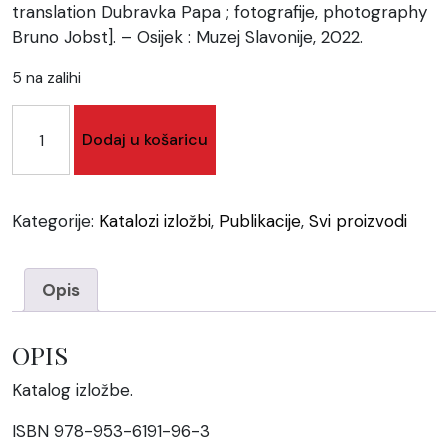
translation Dubravka Papa ; fotografije, photography
Bruno Jobst]. – Osijek : Muzej Slavonije, 2022.
5 na zalihi
Katalog
Dodaj u košaricu
izložbe
"Priroda
i
tehnika"
Kategorije:
Katalozi izložbi
,
Publikacije
,
Svi proizvodi
količina
Opis
OPIS
Katalog izložbe.
ISBN 978-953-6191-96-3