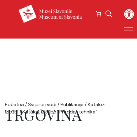
Open
Početna
/
Svi proizvodi
/
Publikacije
/
Katalozi
TRGOVINA
izložbi
/ Katalog izložbe “Priroda i tehnika”