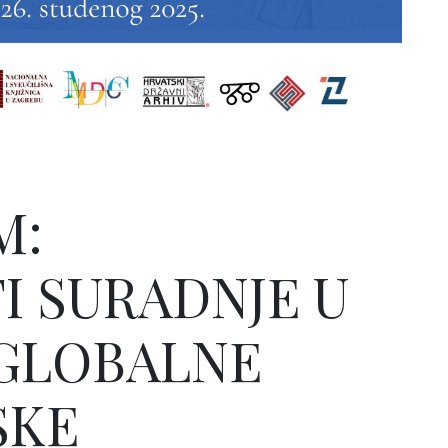
M:
 SURADNJE U
GLOBALNE
SKE