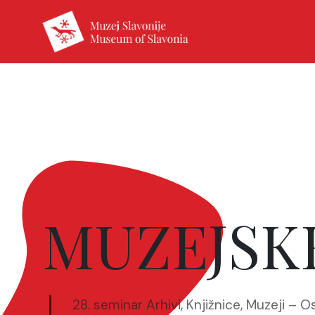
MUZEJSKE
28. seminar Arhivi, Knjižnice, Muzeji – Os