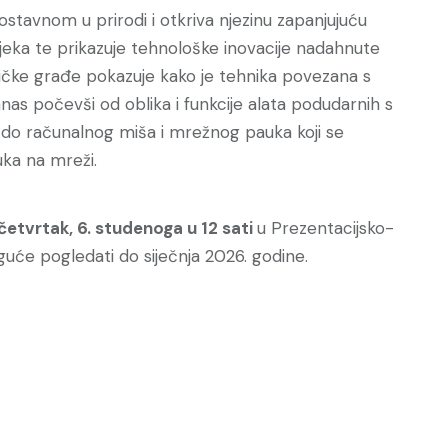
ostavnom u prirodi i otkriva njezinu zapanjujuću
vjeka te prikazuje tehnološke inovacije nadahnute
ičke građe pokazuje kako je tehnika povezana s
as počevši od oblika i funkcije alata podudarnih s
e do računalnog miša i mrežnog pauka koji se
ka na mreži.
četvrtak, 6. studenoga u 12 sati
u Prezentacijsko-
uće pogledati do siječnja 2026. godine.