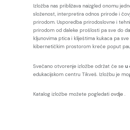
Izložba nas približava naizgled onomu jedn
složenost, interpretira odnos prirode i čo
prirodom. Usporedba prirodoslovne i tehn
prirodom od daleke prošlosti pa sve do dan
kljunovima ptica i kliještima kukaca pa sv
kibernetičkim prostorom kreće poput pau
Svečano otvorenje izložbe održat će se
u 
edukacijskom centru Tikveš. Izložbu je mog
Katalog izložbe možete pogledati
ovdje
.