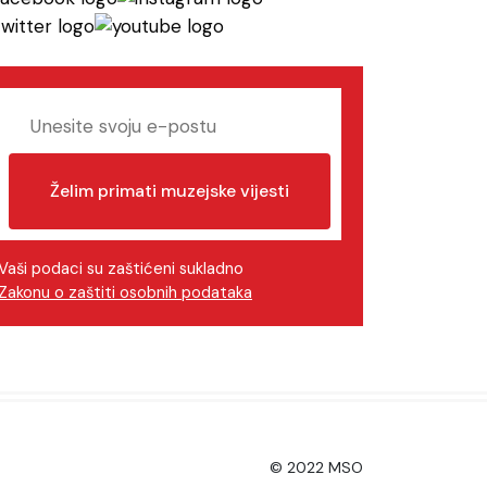
Želim primati muzejske vijesti
Vaši podaci su zaštićeni sukladno
Zakonu o zaštiti osobnih podataka
© 2022 MSO