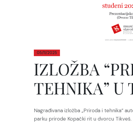
05/11/2025
IZLOŽBA “PR
TEHNIKA” U 
Nagrađivana izložba „Priroda i tehnika“ auto
parku prirode Kopački rit u dvorcu Tikveš.