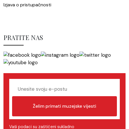
Izjava o pristupačnosti
PRATITE NAS
Želim primati muzejske vijesti
Vaši podaci su zaštićeni sukladno