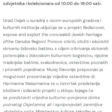
odvjetnika i kolekcionara od 10:00 do 18:00 sati.
Grad Osijek u suradnji s nizom europskih gradova i
kulturnih institucija uključuje se u projekt Rediscover,
expose and exploit the concealed Jewish heritage
ofthe Danube Region/ Ponovo otkriti, izložiti i iskoristiti
skrivenu židovsku baštinu, s ciljem otkrivanja skrivenih
potencijala u židovskom kulturnom bogatstvu, njezine
tradicijske baštine, svakodnevice, ostavštine poznatih
i priznatih pojedinaca. Muzej Slavonije prepoznao je
mogućnost prezentacije vrijedne ostavštine dr.
Hermanna Weissmanna te u četvrtak predstavlja
izložbeni i izdavački projekt u sklopu kojega će
se
predstaviti vrijedna kulturno-povijesna zbirka
poznatog Osječanina, ali i ispripovjedati zanimljiva
obiteljska priča.
Ministarstvo kulture također je, uz