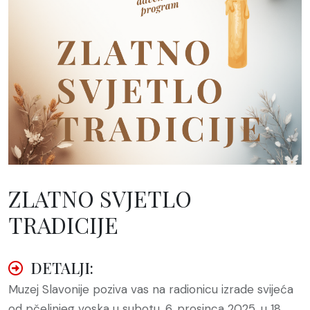
ZLATNO SVJETLO
TRADICIJE
DETALJI:
Muzej Slavonije poziva vas na radionicu izrade svijeća
od pčelinjeg voska u subotu, 6. prosinca 2025. u 18