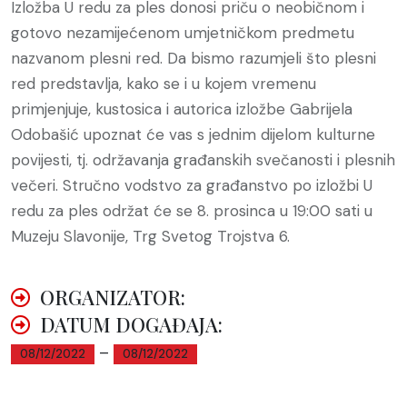
Izložba U redu za ples donosi priču o neobičnom i
gotovo nezamijećenom umjetničkom predmetu
nazvanom plesni red. Da bismo razumjeli što plesni
red predstavlja, kako se i u kojem vremenu
primjenjuje, kustosica i autorica izložbe Gabrijela
Odobašić upoznat će vas s jednim dijelom kulturne
povijesti, tj. održavanja građanskih svečanosti i plesnih
večeri. Stručno vodstvo za građanstvo po izložbi U
redu za ples održat će se 8. prosinca u 19:00 sati u
Muzeju Slavonije, Trg Svetog Trojstva 6.
ORGANIZATOR:
DATUM DOGAĐAJA:
–
08/12/2022
08/12/2022