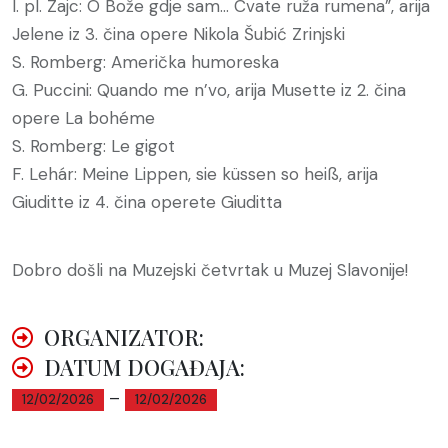
I. pl. Zajc: O Bože gdje sam… Cvate ruža rumena”, arija
Jelene iz 3. čina opere Nikola Šubić Zrinjski
S. Romberg: Američka humoreska
G. Puccini: Quando me n’vo, arija Musette iz 2. čina
opere La bohéme
S. Romberg: Le gigot
F. Lehár: Meine Lippen, sie küssen so heiß, arija
Giuditte iz 4. čina operete Giuditta
Dobro došli na Muzejski četvrtak u Muzej Slavonije!
ORGANIZATOR:
DATUM DOGAĐAJA:
–
12/02/2026
12/02/2026