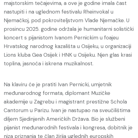
majstorskim tečajevima, a ove je godine imala čast
nastupiti i na uglednom festivalu Rheinvokal u
Njemačkoj, pod pokroviteljstvom Vlade Njemačke. U
prosincu 2025. godine održala je humanitarni solistički
koncert s pijanistom Ivanom Pernickim u foajeu
Hrvatskog narodnog kazališta u Osijeku, u organizaciji
Lions kluba Gea Osijek i HNK u Osijeku. Njen glas krasi
toplina, jasnoća i iskrena muzikalnost.
Na klaviru će je pratiti Ivan Pernicki, umjetnik
međunarodnog formata, diplomant Muzičke
akademije u Zagrebu i magistrant prestižne Schola
Cantorum u Parizu. Ivan je nastupao na sveučilištima
diljem Sjedinjenih Američkih Država. Bio je službeni
pijanist međunarodnih festivala i kongresa, dobitnik je
niza priznanja te član žirija uglednih europskih