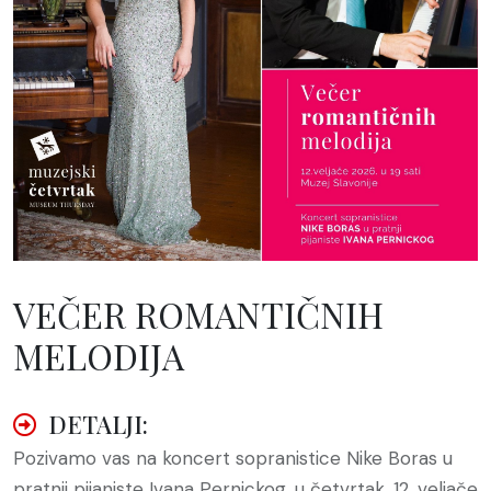
VEČER ROMANTIČNIH
MELODIJA
DETALJI:
Pozivamo vas na koncert sopranistice Nike Boras u
pratnji pijaniste Ivana Pernickog, u četvrtak, 12. veljače