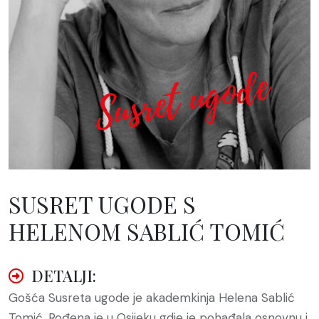
SUSRET UGODE S
HELENOM SABLIĆ TOMIĆ
DETALJI:
Gošća Susreta ugode je akademkinja Helena Sablić
Tomić. Rođena je u Osijeku gdje je pohađala osnovnu i