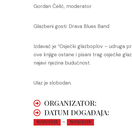
Gordan Ćelić, moderator
Glazbeni gosti: Drava Blues Band
Izdavač je “Osječki glazboplov – udruga prij
ove knjige ostane i pisani trag osječke glaz
najavi njezina budućnost.
Ulaz je slobodan.
ORGANIZATOR:
DATUM DOGAĐAJA:
–
15/05/2025
15/05/2025