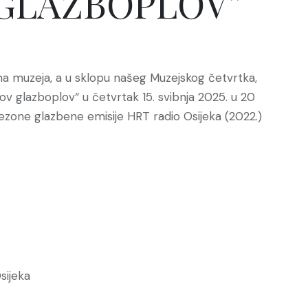
GLAZBOPLOV”
 muzeja, a u sklopu našeg Muzejskog četvrtka,
v glazboplov“ u četvrtak 15. svibnja 2025. u 20
ge sezone glazbene emisije HRT radio Osijeka (2022.)
sijeka