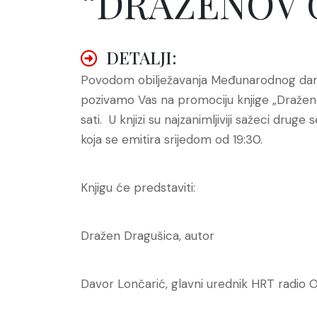
“DRAŽENOV 
DETALJI:
Povodom obilježavanja Međunarodnog dana
pozivamo Vas na promociju knjige „Draženo
sati. U knjizi su najzanimljiviji sažeci dru
koja se emitira srijedom od 19:30.
Knjigu će predstaviti:
Dražen Dragušica, autor
Davor Lončarić, glavni urednik HRT radio O