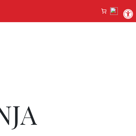
Open
NJA