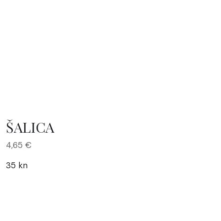
ŠALICA
4,65
€
35 kn