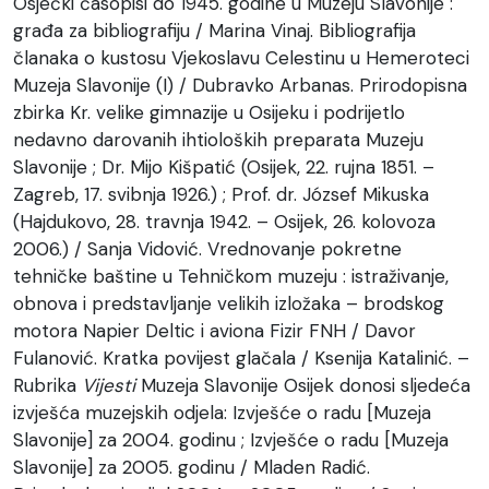
Osječki časopisi do 1945. godine u Muzeju Slavonije :
građa za bibliografiju / Marina Vinaj. Bibliografija
članaka o kustosu Vjekoslavu Celestinu u Hemeroteci
Muzeja Slavonije (I) / Dubravko Arbanas. Prirodopisna
zbirka Kr. velike gimnazije u Osijeku i podrijetlo
nedavno darovanih ihtioloških preparata Muzeju
Slavonije ; Dr. Mijo Kišpatić (Osijek, 22. rujna 1851. –
Zagreb, 17. svibnja 1926.) ; Prof. dr. József Mikuska
(Hajdukovo, 28. travnja 1942. – Osijek, 26. kolovoza
2006.) / Sanja Vidović. Vrednovanje pokretne
tehničke baštine u Tehničkom muzeju : istraživanje,
obnova i predstavljanje velikih izložaka – brodskog
motora Napier Deltic i aviona Fizir FNH / Davor
Fulanović. Kratka povijest glačala / Ksenija Katalinić. –
Rubrika
Vijesti
Muzeja Slavonije Osijek donosi sljedeća
izvješća muzejskih odjela: Izvješće o radu [Muzeja
Slavonije] za 2004. godinu ; Izvješće o radu [Muzeja
Slavonije] za 2005. godinu / Mladen Radić.