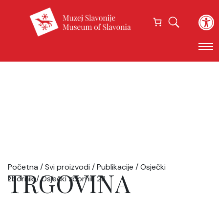
Open
Početna
/
Svi proizvodi
/
Publikacije
/
Osječki
TRGOVINA
zbornik
/ Osječki zbornik 28