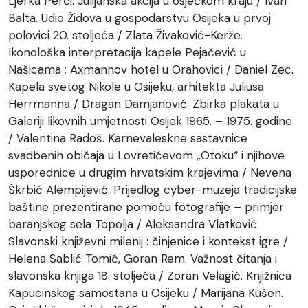
Ljerka Perči. Julijanska akcija u osječkom kraju / Ivan
Balta. Udio Židova u gospodarstvu Osijeka u prvoj
polovici 20. stoljeća / Zlata Živaković-Kerže.
Ikonološka interpretacija kapele Pejačević u
Našicama ; Axmannov hotel u Orahovici / Daniel Zec.
Kapela svetog Nikole u Osijeku, arhitekta Juliusa
Herrmanna / Dragan Damjanović. Zbirka plakata u
Galeriji likovnih umjetnosti Osijek 1965. – 1975. godine
/ Valentina Radoš. Karnevaleskne sastavnice
svadbenih običaja u Lovretićevom „Otoku“ i njihove
usporednice u drugim hrvatskim krajevima / Nevena
Škrbić Alempijević. Prijedlog cyber-muzeja tradicijske
baštine prezentirane pomoću fotografije – primjer
baranjskog sela Topolja / Aleksandra Vlatković.
Slavonski književni milenij : činjenice i kontekst igre /
Helena Sablić Tomić, Goran Rem. Važnost čitanja i
slavonska knjiga 18. stoljeća / Zoran Velagić. Knjižnica
Kapucinskog samostana u Osijeku / Marijana Kušen.