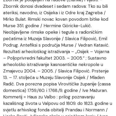
Zbornik donosi dvadeset i sedam radova: Tko su bili
ateriksi, navodno, iz Osijeka i iz Odre kraj Zagreba /
Mirko Bulat. Rimski novac kovan povodom bitke kod
Murse 351. godine / Hermine Göricke-Lukić.
Neobjavljene rimske opeke i tegule s radioničkim
pečatima iz Muzeja Slavonije / Slavica Filipović, Emil
Podrug. Antefiksi s područja Murse / Vedran Katavić.
Rezultati arheološkog istraživanja – „Osijek – Vojarna
– Poljoprivredni fakultet 2003. – 2005.“ ; Sustavno
arheološko istraživanje kasnoantičke nekropole u
Zmajevcu 2004. – 2005. / Slavica Filipović. Prstenje
13. – 17. stoljeća u Muzeju Slavonije Osijek / Mladen
Radić. Dva porezna popisa Virovitičke županije (cassa
domestica) 1759./60. i 1768./9. godine / Ive Mažuran.
Kommetij = Haus zu Valbo : prilog poznavanju
kazališnog života u Valpovu od 1809. do 1823. godine u
svjetlu arhivskog fonda obitelji Prandau i Normann /