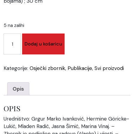
bojama) ; 30 cm
5 na zalihi
Osječki
Dodaj u košaricu
zbornik
28
količina
Kategorije:
Osječki zbornik
,
Publikacije
,
Svi proizvodi
Opis
OPIS
Uredništvo: Grgur Marko Ivanković, Hermine Göricke-
Lukić, Mladen Radić, Jasna Šimić, Marina Vinaj. –
Zbornik je podijeljen na radove (članke) i vijesti. –