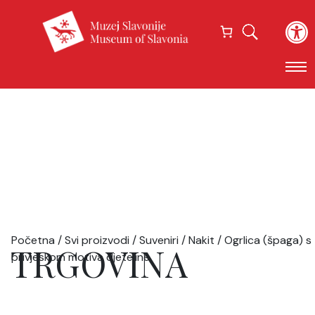
Open
Početna
/
Svi proizvodi
/
Suveniri
/
Nakit
/ Ogrlica (špaga) s
TRGOVINA
privjeskom motiva djeteline