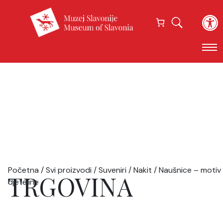
Open
Početna
/
Svi proizvodi
/
Suveniri
/
Nakit
/ Naušnice – motiv
TRGOVINA
djeteline