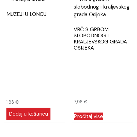
MUZEJI U LONCU
VRČ S GRBOM
SLOBODNOG I
KRALJEVSKOG GRADA
OSIJEKA
7,96
€
1,33
€
Dodaj u košaricu
Pročitaj više