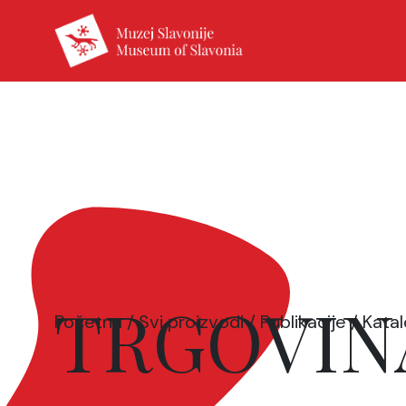
TRGOVIN
Početna
/
Svi proizvodi
/
Publikacije
/
Katal