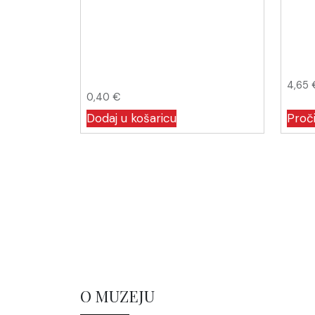
4,65
0,40
€
Dodaj u košaricu
Proči
O MUZEJU