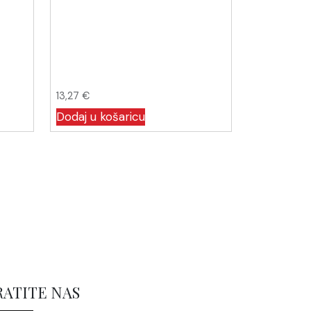
13,27
€
Dodaj u košaricu
RATITE NAS