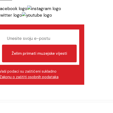
Želim primati muzejske vijesti
Vaši podaci su zaštićeni sukladno
Zakonu o zaštiti osobnih podataka