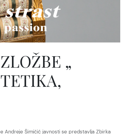
ZLOŽBE „
STETIKA,
ce Andreje Šimičić javnosti se predstavlja Zbirka