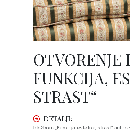
OTVORENJE I
FUNKCIJA, E
STRAST“
DETALJI:
Izložbom „Funkcija, estetika, strast“ autori