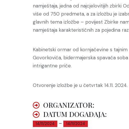
namještaja, jedna od najcjelovitijih zbirki 
više od 750 predmeta, a za izložbu je izabran
glavnih tema izložbe – povijest Zbirke nam
namještaja karakterističnih za pojedina raz
Kabinetski ormar od kornjačevine s tajnim p
Govorkovića, bidermajerska spavaća soba 
intrigantne priče.
Otvorenje izložbe je u četvrtak 14.11. 2024. 
ORGANIZATOR:
DATUM DOGAĐAJA:
–
14/11/2024
14/11/2024