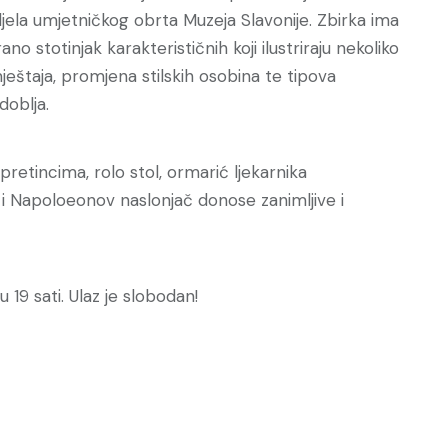
Odjela umjetničkog obrta Muzeja Slavonije. Zbirka ima
o stotinjak karakterističnih koji ilustriraju nekoliko
ještaja, promjena stilskih osobina te tipova
doblja.
retincima, rolo stol, ormarić ljekarnika
i Napoloeonov naslonjač donose zanimljive i
u 19 sati. Ulaz je slobodan!