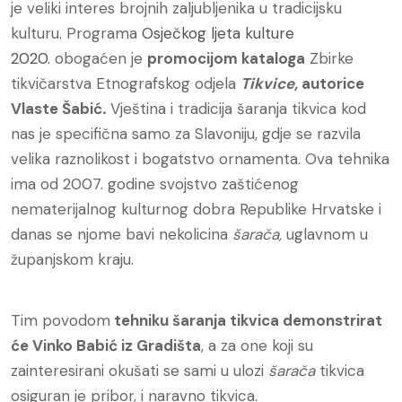
je veliki interes brojnih zaljubljenika u tradicijsku
kulturu. Programa
Osječkog ljeta kulture
2020.
obogaćen je
promocijom kataloga
Zbirke
tikvičarstva Etnografskog odjela
Tikvice,
autorice
Vlaste Šabić
.
Vještina i tradicija šaranja tikvica kod
nas je specifična samo za Slavoniju, gdje se razvila
velika raznolikost i bogatstvo ornamenta. Ova tehnika
ima od 2007. godine svojstvo zaštićenog
nematerijalnog kulturnog dobra Republike Hrvatske i
danas se njome bavi nekolicina
šarača,
uglavnom u
županjskom kraju.
Tim povodom
tehniku šaranja tikvica demonstrirat
će Vinko Babić iz Gradišta
, a za one koji su
zainteresirani okušati se sami u ulozi
šarača
tikvica
osiguran je pribor, i naravno tikvica.