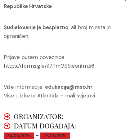
Republike Hrvatske
Sudjelovanje je besplatno
, ali broj mjesta je
ograničen.
Prijave putem poveznice
https://forms.gle/i17TmG55ieonfmJi6
Više informacije:
edukacija@mso.hr
Više o izložbi:
Atlantida – mali svjetovi
ORGANIZATOR:
DATUM DOGAĐAJA:
–
24/06/2025
27/06/2025