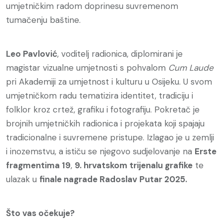
umjetničkim radom doprinesu suvremenom
tumačenju baštine.
Leo Pavlović
, voditelj radionica, diplomirani je
magistar vizualne umjetnosti s pohvalom
Cum Laude
pri Akademiji za umjetnost i kulturu u Osijeku. U svom
umjetničkom radu tematizira identitet, tradiciju i
folklor kroz crtež, grafiku i fotografiju. Pokretač je
brojnih umjetničkih radionica i projekata koji spajaju
tradicionalne i suvremene pristupe. Izlagao je u zemlji
i inozemstvu, a ističu se njegovo sudjelovanje na
Erste
fragmentima 19
,
9. hrvatskom trijenalu grafike
te
ulazak u
finale nagrade Radoslav Putar 2025.
Što vas očekuje?