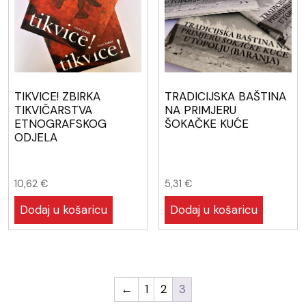
TIKVICE! ZBIRKA
TRADICIJSKA BAŠTINA
TIKVIČARSTVA
NA PRIMJERU
ETNOGRAFSKOG
ŠOKAČKE KUĆE
ODJELA
10,62
€
5,31
€
Dodaj u košaricu
Dodaj u košaricu
←
1
2
3