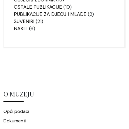
proizvoda
10
OSTALE PUBLIKACIJE
10
proizvoda
2
PUBLIKACIJE ZA DJECU I MLADE
2
21
proizvoda
SUVENIRI
21
6
proizvod
NAKIT
6
proizvoda
O MUZEJU
Opći podaci
Dokumenti