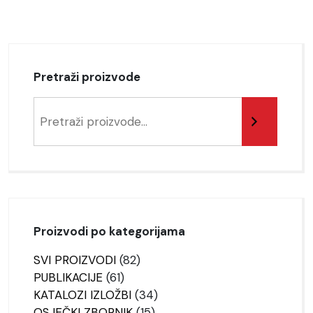
Pretraži proizvode
Pretraga
Proizvodi po kategorijama
82
SVI PROIZVODI
82
61
proizvoda
PUBLIKACIJE
61
proizvod
34
KATALOZI IZLOŽBI
34
15
proizvoda
OSJEČKI ZBORNIK
15