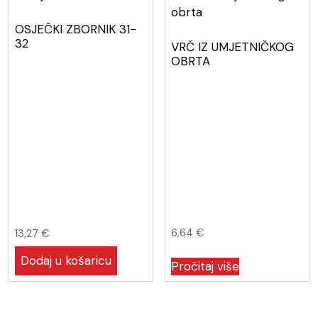
OSJEČKI ZBORNIK 31-
32
VRČ IZ UMJETNIČKOG
OBRTA
6,64
€
13,27
€
Dodaj u košaricu
Pročitaj više