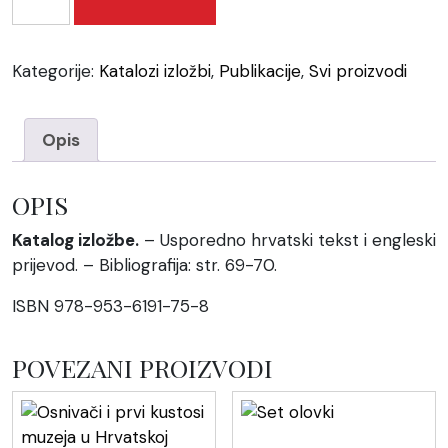
"Josip
Juraj
Strossmayer"
Kategorije:
Katalozi izložbi
,
Publikacije
,
Svi proizvodi
količina
Opis
OPIS
Katalog izložbe.
– Usporedno hrvatski tekst i engleski
prijevod. – Bibliografija: str. 69-70.
ISBN 978-953-6191-75-8
POVEZANI PROIZVODI