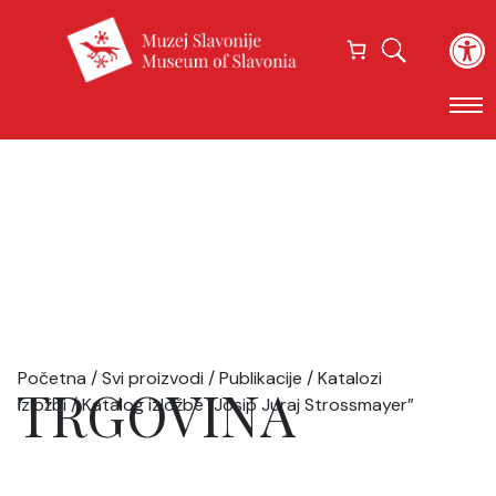
Open
Početna
/
Svi proizvodi
/
Publikacije
/
Katalozi
TRGOVINA
izložbi
/ Katalog izložbe “Josip Juraj Strossmayer”