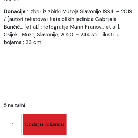
Donacije
: izbor iz zbirki Muzeja Slavonije 1994. – 2019.
/ [autori tekstova i kataloških jedinica Gabrijela
Baričić… [et al.] ; fotografije Marin Franov… et al.]. –
Osijek : Muzej Slavonije, 2020. – 244 str. : ilustr. u
bojama ; 33 cm
5 na zalihi
Katalog
Dodaj u košaricu
izložbe
"Donacije"