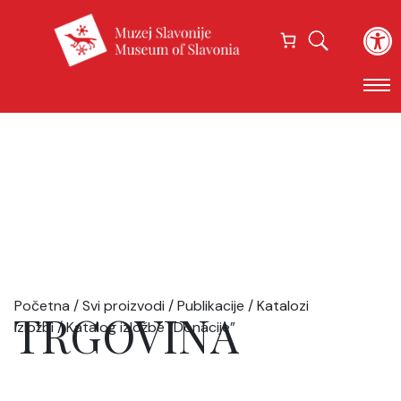
Open
Početna
/
Svi proizvodi
/
Publikacije
/
Katalozi
TRGOVINA
izložbi
/ Katalog izložbe “Donacije”