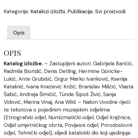
količina
Kategorije:
Katalozi izložbi
,
Publikacije
,
Svi proizvodi
Opis
OPIS
Katalog izložbe.
– Zastupljeni autori: Gabrijela Baričić,
Radmila Biondić, Denis Detling, Hermine Göricke-
Lukić, Ante Grubišić, Grgur Marko Ivanković, Ksenija
Katalinić, Ivana Knežević Križić, Branislav Miličić, Vlasta
Šabić, Andreja Šimičić, Tünde Šipoš Živić, Sanja
Vidović, Marina Vinaj, Ana Wild. – Nakon Uvodne riječi
te tekstova o pojedinim muzejskim odjelima
(Etnografski odjel, Numizmatički odjel, Odjel knjižnice,
Odjel umjetničkog obrta, Povijesni odjel, Prirodoslovni
odjel, Tehnički odjel), slijedi kataloški dio koji ujedinjuje