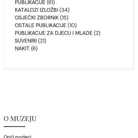
61
proizvoda
PUBLIKACIJE
61
proizvod
34
KATALOZI IZLOŽBI
34
15
proizvoda
OSJEČKI ZBORNIK
15
proizvoda
10
OSTALE PUBLIKACIJE
10
proizvoda
2
PUBLIKACIJE ZA DJECU I MLADE
2
21
proizvoda
SUVENIRI
21
6
proizvod
NAKIT
6
proizvoda
O MUZEJU
Opći podaci