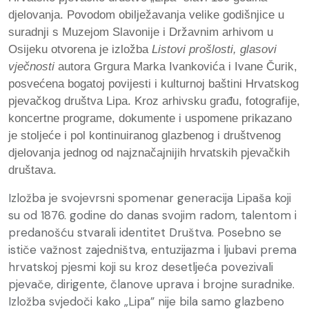
djelovanja.
Povodom obilježavanja velike godišnjice u
suradnji s
Muzejom Slavonije i Državnim arhivom u
Osijeku otvorena je izložba
Listovi prošlosti, glasovi
vječnosti
autora Grgura Marka Ivankovića i Ivane Čurik,
posvećena bogatoj povijesti i kulturnoj baštini Hrvatskog
pjevačkog društva Lipa. K
roz arhivsku građu, fotografije,
koncertne programe, dokumente i uspomene prikazano
je stoljeće i pol
kontinuiranog glazbenog i društvenog
djelovanja jednog od najznačajnijih hrvatskih pjevačkih
društava.
Izložba je svojevrsni spomenar generacija Lipaša koji
su od 1876. godine do danas svojim radom, talentom i
predanošću stvarali identitet Društva. Posebno se
ističe važnost zajedništva, entuzijazma i ljubavi prema
hrvatskoj pjesmi koji su kroz desetljeća povezivali
pjevače, dirigente, članove uprava i brojne suradnike.
Izložba svjedoči kako „Lipa” nije bila samo glazbeno