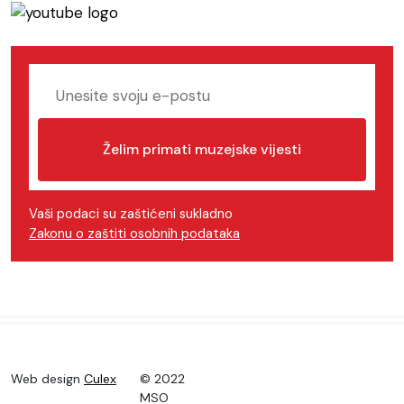
Želim primati muzejske vijesti
Vaši podaci su zaštićeni sukladno
Zakonu o zaštiti osobnih podataka
Web design
Culex
© 2022
MSO