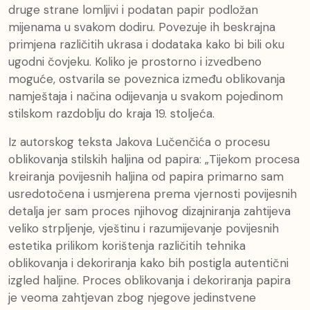
druge strane lomljivi i podatan papir podložan
mijenama u svakom dodiru. Povezuje ih beskrajna
primjena različitih ukrasa i dodataka kako bi bili oku
ugodni čovjeku. Koliko je prostorno i izvedbeno
moguće, ostvarila se poveznica između oblikovanja
namještaja i načina odijevanja u svakom pojedinom
stilskom razdoblju do kraja 19. stoljeća.
Iz autorskog teksta Jakova Lučenčića o procesu
oblikovanja stilskih haljina od papira: „Tijekom procesa
kreiranja povijesnih haljina od papira primarno sam
usredotočena i usmjerena prema vjernosti povijesnih
detalja jer sam proces njihovog dizajniranja zahtijeva
veliko strpljenje, vještinu i razumijevanje povijesnih
estetika prilikom korištenja različitih tehnika
oblikovanja i dekoriranja kako bih postigla autentični
izgled haljine. Proces oblikovanja i dekoriranja papira
je veoma zahtjevan zbog njegove jedinstvene