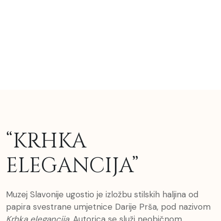
“KRHKA
ELEGANCIJA”
Muzej Slavonije ugostio je izložbu stilskih haljina od
papira svestrane umjetnice Darije Prša, pod nazivom
Krhka elegancija
. Autorica se služi neobičnom