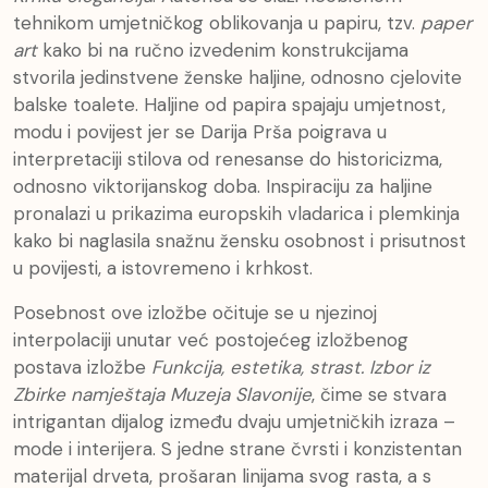
tehnikom umjetničkog oblikovanja u papiru, tzv.
paper
art
kako bi na ručno izvedenim konstrukcijama
stvorila jedinstvene ženske haljine, odnosno cjelovite
balske toalete. Haljine od papira spajaju umjetnost,
modu i povijest jer se Darija Prša poigrava u
interpretaciji stilova od renesanse do historicizma,
odnosno viktorijanskog doba. Inspiraciju za haljine
pronalazi u prikazima europskih vladarica i plemkinja
kako bi naglasila snažnu žensku osobnost i prisutnost
u povijesti, a istovremeno i krhkost.
Posebnost ove izložbe očituje se u njezinoj
interpolaciji unutar već postojećeg izložbenog
postava izložbe
Funkcija, estetika, strast. Izbor iz
Zbirke namještaja Muzeja Slavonije
, čime se stvara
intrigantan dijalog između dvaju umjetničkih izraza –
mode i interijera. S jedne strane čvrsti i konzistentan
materijal drveta, prošaran linijama svog rasta, a s