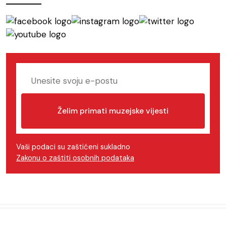
Želim primati muzejske vijesti
Vaši podaci su zaštićeni sukladno
Zakonu o zaštiti osobnih podataka