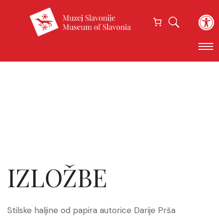
Open
IZLOŽBE
Stilske haljine od papira autorice Darije Prša